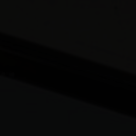
Alfasistema continuará a prestar os
serviços de assistência técnica de
campo e suporte técnico para a linha
de equipamentos CP-3000, até final
deste ano de 2022. Contacte-nos.
Contato
Rodney P. Santos – 11 5589-5080/ 11
99294-9540
rodney@alfasistema.com.br
comercial@alfasistema.com.br
Obrigado