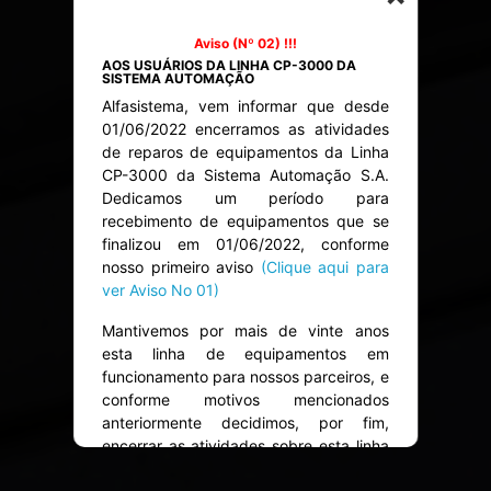
Aviso (Nº 02) !!!
Aviso (Nº 01) !!!
Aos Parceiros de Automação Industrial -
AOS USUÁRIOS DA LINHA CP-3000 DA
CP-3000
SISTEMA AUTOMAÇÃO
Alfasistema, como Assistência Técnica
Alfasistema, vem informar que desde
autorizada, vem informar que a partir
01/06/2022 encerramos as atividades
Analíticos
de 01/06/2022 encerraremos as
de reparos de equipamentos da Linha
atividades de reparos de equipamentos
CP-3000 da Sistema Automação S.A.
Solução LPR Alfos
da Linha CP-3000 da Sistema
Dedicamos um período para
Automação S.A.
recebimento de equipamentos que se
finalizou em 01/06/2022, conforme
Saiba Mais
Após o encerramento das atividades da
nosso primeiro aviso
(Clique aqui para
Sistema Automação, mantivemos por
ver Aviso No 01)
mais de vinte anos esta linha de
equipamentos em funcionamento para
Mantivemos por mais de vinte anos
nossos parceiros.
esta linha de equipamentos em
funcionamento para nossos parceiros, e
A Alfasistema vem se atualizando e
conforme motivos mencionados
passando por mudanças e, atualmente,
anteriormente decidimos, por fim,
há uma dificuldade muito grande de
encerrar as atividades sobre esta linha
achar componentes convencionais e
de equipamentos.
muito específicos no mercado, base do